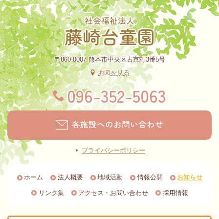
社会福祉法人
藤崎台童園
〒860-0007 熊本市中央区古京町3番5号
地図を見る
096-352-5063
各施設へのお問い合わせ
プライバシーポリシー
ホーム
法人概要
地域活動
情報公開
お知らせ
リンク集
アクセス・お問い合わせ
採用情報