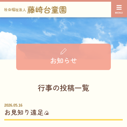
藤崎台童園
社会福祉法人
お知らせ
行事の投稿一覧
2026.05.16
お見知り遠足🍙