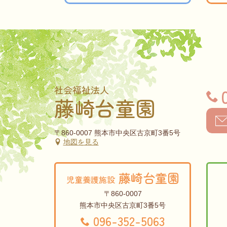
社会福祉法人
藤崎台童園
〒860-0007 熊本市中央区古京町3番5号
地図を見る
藤崎台童園
児童養護施設
〒860-0007
熊本市中央区古京町3番5号
096-352-5063