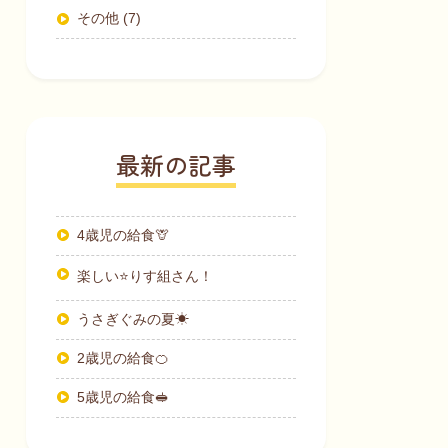
その他 (7)
最新の記事
4歳児の給食🦒
楽しい⭐りす組さん！
うさぎぐみの夏☀
2歳児の給食🍊
5歳児の給食🥪