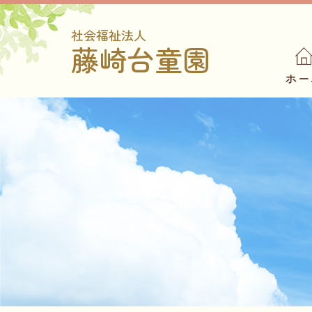
社会福祉法人
藤崎台童園
ホー