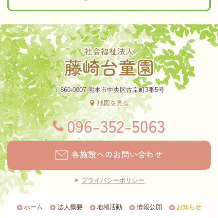
社会福祉法人
藤崎台童園
〒860-0007 熊本市中央区古京町3番5号
地図を見る
096-352-5063
各施設へのお問い合わせ
プライバシーポリシー
ホーム
法人概要
地域活動
情報公開
お知らせ