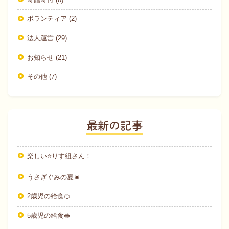
ボランティア (2)
法人運営 (29)
お知らせ (21)
その他 (7)
最新の記事
楽しい⭐りす組さん！
うさぎぐみの夏☀
2歳児の給食🍊
5歳児の給食🥪