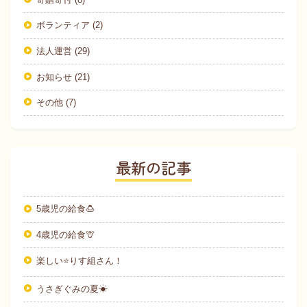
ボランティア (2)
法人運営 (29)
お知らせ (21)
その他 (7)
最新の記事
5歳児の給食🍮
4歳児の給食🦒
楽しい⭐りす組さん！
うさぎぐみの夏☀