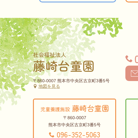
社会福祉法人
藤崎台童園
〒860-0007 熊本市中央区古京町3番5号
地図を見る
藤崎台童園
児童養護施設
〒860-0007
熊本市中央区古京町3番5号
096-352-5063