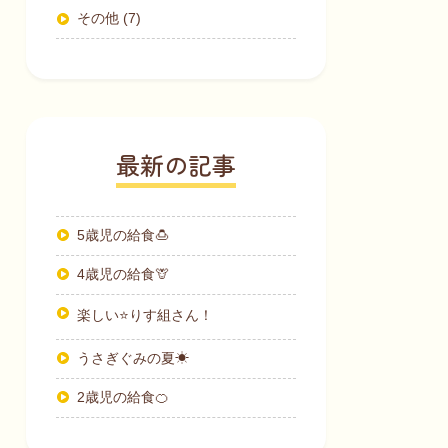
その他 (7)
最新の記事
5歳児の給食🍮
4歳児の給食🦒
楽しい⭐りす組さん！
うさぎぐみの夏☀
2歳児の給食🍊