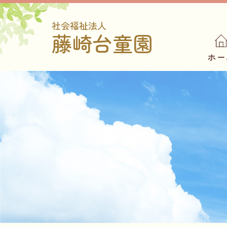
社会福祉法人
藤崎台童園
ホー