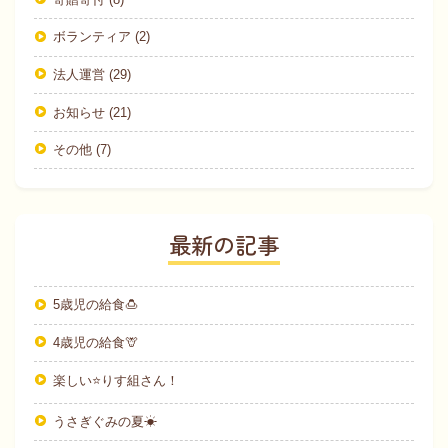
ボランティア (2)
法人運営 (29)
お知らせ (21)
その他 (7)
最新の記事
5歳児の給食🍮
4歳児の給食🦒
楽しい⭐りす組さん！
うさぎぐみの夏☀