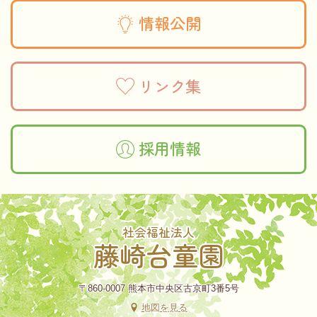
情報公開
リンク集
採用情報
社会福祉法人
藤崎台童園
〒860-0007 熊本市中央区古京町3番5号
地図を見る