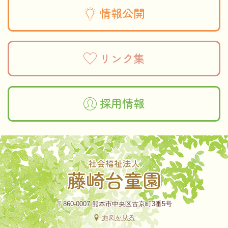
情報公開
リンク集
採用情報
社会福祉法人
藤崎台童園
〒860-0007 熊本市中央区古京町3番5号
地図を見る