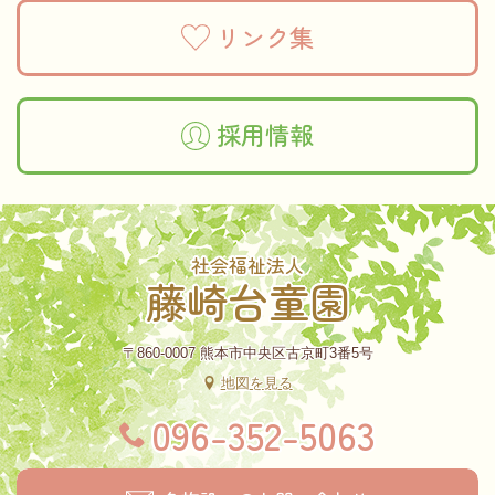
リンク集
採用情報
社会福祉法人
藤崎台童園
〒860-0007 熊本市中央区古京町3番5号
地図を見る
096-352-5063